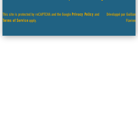
This site is protected by reCAPTCHA and the Google
Privacy Policy
and
Développé par Guillon
Terms of Service
apply.
Flavien