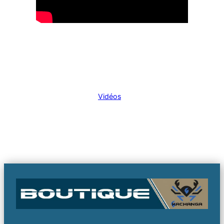
Publié
23 août 2024
dans
Vidéos
par
bachir cherif