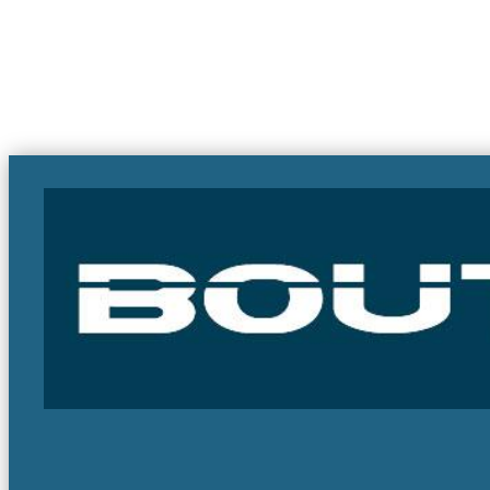
par
Itaparica