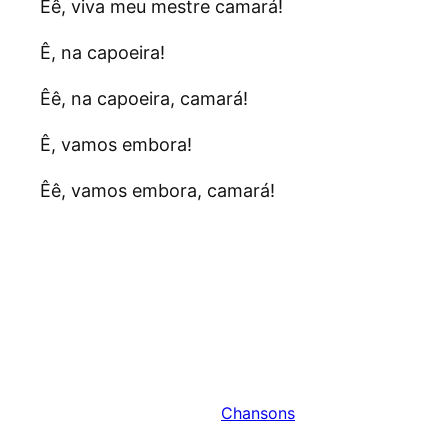
Êê, viva meu mestre camará!
Ê, na capoeira!
Êê, na capoeira, camará!
Ê, vamos embora!
Êê, vamos embora, camará!
Publié
19 avril 2023
dans
Chansons