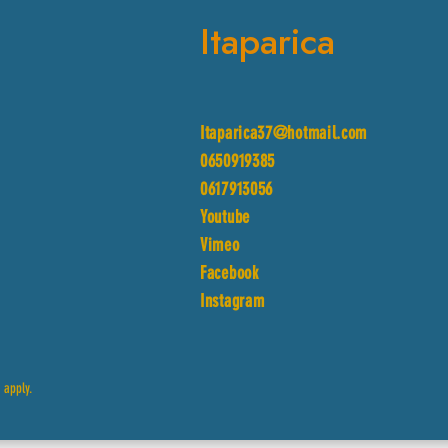
Itaparica
Itaparica37@hotmail.com
0650919385
0617913056
Youtube
Vimeo
Facebook
Instagram
e
apply.